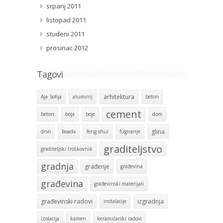
srpanj 2011
listopad 2011
studeni 2011
prosinac 2012
Tagovi
arhitektura
Aja Sofija
aluminij
beton
cement
beton
boja
boje
dom
glina
drvo
fasada
feng shui
fugiranje
graditeljstvo
graditeljski troškovnik
gradnja
građenje
građevina
građevina
građevinski materijali
građevinski radovi
izgradnja
instalacije
izolacija
kamen
keramičarski radovi