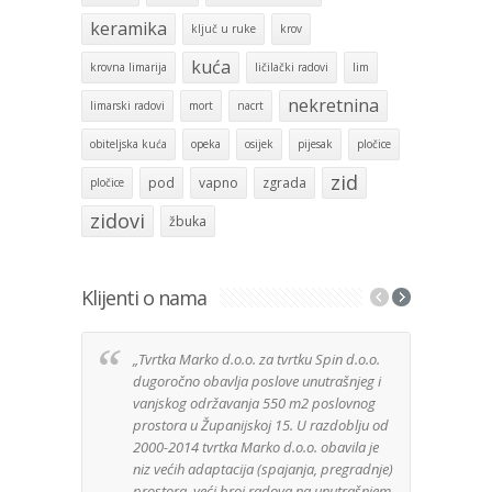
keramika
ključ u ruke
krov
kuća
krovna limarija
ličilački radovi
lim
nekretnina
limarski radovi
mort
nacrt
obiteljska kuća
opeka
osijek
pijesak
pločice
zid
pod
vapno
zgrada
pločice
zidovi
žbuka
Klijenti o nama
„Tvrtka Marko d.o.o. za tvrtku Spin d.o.o.
Izuz
dugoročno obavlja poslove unutrašnjeg i
tvrt
vanjskog održavanja 550 m2 poslovnog
anga
prostora u Županijskoj 15. U razdoblju od
Djela
2000-2014 tvrtka Marko d.o.o. obavila je
posa
niz većih adaptacija (spajanja, pregradnje)
Mater
prostora, veći broj radova na unutrašnjem
kuće 