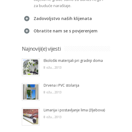
za buduće naraštaje.
Zadovoljstvo naših klijenata
Obratite nam se s povjerenjem
Najnoviji(e) vijesti
Ekološki materijali pri gradnji doma
8 ožu., 2013
Drvena i PVC stolarija
8 ožu., 2013
Limarija i postavljanje lima (žljebova)
8 ožu., 2013