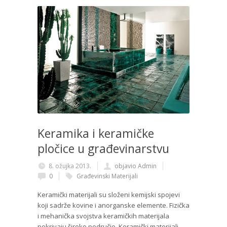
Keramika i keramičke
pločice u građevinarstvu
8. ožujka 2013.
objavio Admin
0
Građevinski Materijali
Keramički materijali su složeni kemijski spojevi
koji sadrže kovine i anorganske elemente. Fizička
i mehanička svojstva keramičkih materijala
pokrivaju široko područje. Keramički materijali