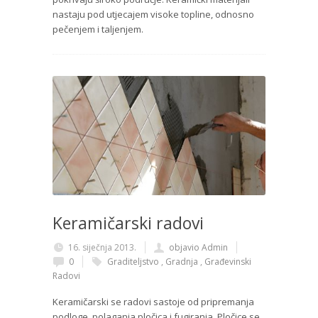
nastaju pod utjecajem visoke topline, odnosno
pečenjem i taljenjem.
Keramičarski radovi
16. siječnja 2013.
objavio Admin
0
Graditeljstvo
,
Gradnja
,
Građevinski
Radovi
Keramičarski se radovi sastoje od pripremanja
podloge, polaganja pločica i fugiranja. Pločice se