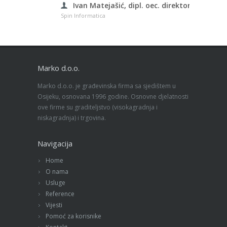
Ivan Matejašić, dipl. oec. direktor
Spin Informatica
Marko d.o.o.
Marko d.o.o. je građevinska firma sa sjedištem u
Osijeku, osnovana 1996 godine. Osnovne djelatnosti
ove firme su graditeljstvo (visokagradnja i
niskagradnja) i trgovina.
Navigacija
Home
O nama
Usluge
Reference
Vijesti
Pomoć za korisnike