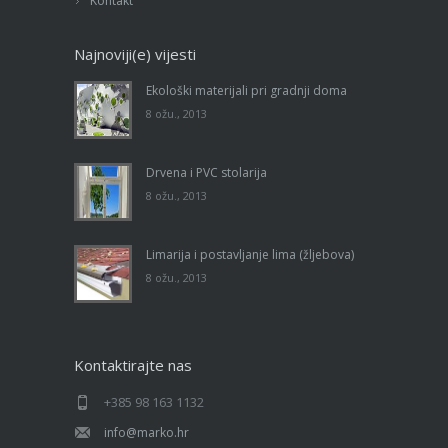
Kontakt
Najnoviji(e) vijesti
Ekološki materijali pri gradnji doma
8 ožu., 2013
Drvena i PVC stolarija
8 ožu., 2013
Limarija i postavljanje lima (žljebova)
8 ožu., 2013
Kontaktirajte nas
+385 98 163 1132
info@marko.hr