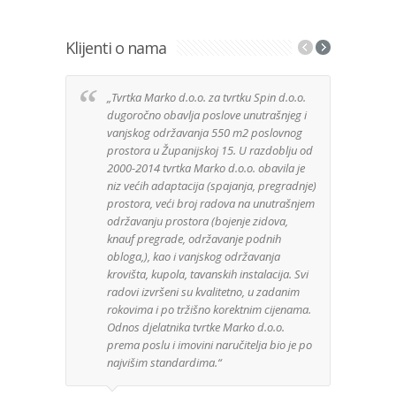
Klijenti o nama
„Tvrtka Marko d.o.o. za tvrtku Spin d.o.o.
Izuz
dugoročno obavlja poslove unutrašnjeg i
tvrt
vanjskog održavanja 550 m2 poslovnog
anga
prostora u Županijskoj 15. U razdoblju od
Djela
2000-2014 tvrtka Marko d.o.o. obavila je
posa
niz većih adaptacija (spajanja, pregradnje)
Mater
prostora, veći broj radova na unutrašnjem
kuće 
održavanju prostora (bojenje zidova,
zaht
knauf pregrade, održavanje podnih
bez 
obloga,), kao i vanjskog održavanja
je u
krovišta, kupola, tavanskih instalacija. Svi
mater
radovi izvršeni su kvalitetno, u zadanim
rokovima i po tržišno korektnim cijenama.
Odnos djelatnika tvrtke Marko d.o.o.
GeoG
prema poslu i imovini naručitelja bio je po
najvišim standardima.“