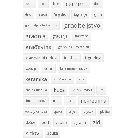
cement
beton
boja
boje
dom
glina
drvo
fasada
feng shui
fugiranje
graditeljstvo
graditeljski troškovnik
gradnja
građenje
građevina
građevina
građevinski materijali
građevinski radovi
izgradnja
instalacije
izolacija
kamen
keramičarski radovi
keramika
ključ u ruke
krov
kuća
krovna limarija
ličilački radovi
lim
nekretnina
limarski radovi
mort
nacrt
obiteljska kuća
opeka
osijek
pijesak
pločice
zid
pod
vapno
zgrada
pločice
zidovi
žbuka