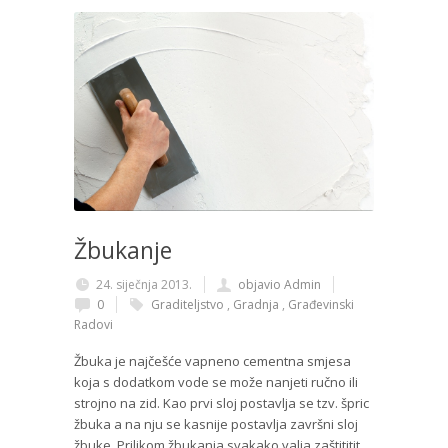
Žbukanje
24. siječnja 2013.
objavio Admin
0
Graditeljstvo
,
Gradnja
,
Građevinski
Radovi
Žbuka je najčešće vapneno cementna smjesa
koja s dodatkom vode se može nanjeti ručno ili
strojno na zid. Kao prvi sloj postavlja se tzv. špric
žbuka a na nju se kasnije postavlja završni sloj
žbuke. Prilikom žbukanja svakako valja zaštititit