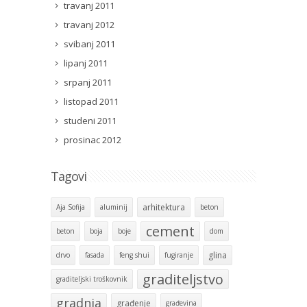
travanj 2011
travanj 2012
svibanj 2011
lipanj 2011
srpanj 2011
listopad 2011
studeni 2011
prosinac 2012
Tagovi
arhitektura
Aja Sofija
aluminij
beton
cement
beton
boja
boje
dom
glina
drvo
fasada
feng shui
fugiranje
graditeljstvo
graditeljski troškovnik
gradnja
građenje
građevina