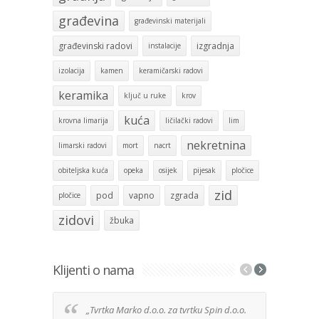
građevina
građevinski materijali
građevinski radovi
izgradnja
instalacije
izolacija
kamen
keramičarski radovi
keramika
ključ u ruke
krov
kuća
krovna limarija
ličilački radovi
lim
nekretnina
limarski radovi
mort
nacrt
obiteljska kuća
opeka
osijek
pijesak
pločice
zid
pod
vapno
zgrada
pločice
zidovi
žbuka
Klijenti o nama
„Tvrtka Marko d.o.o. za tvrtku Spin d.o.o.
Izuz