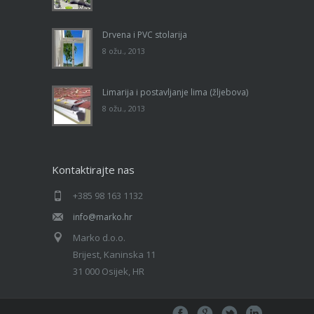
Drvena i PVC stolarija
8 ožu., 2013
Limarija i postavljanje lima (žljebova)
8 ožu., 2013
Kontaktirajte nas
+385 98 163 1132
info@marko.hr
Marko d.o.o.
Brijest, Kaninska 11
31 000 Osijek, HR