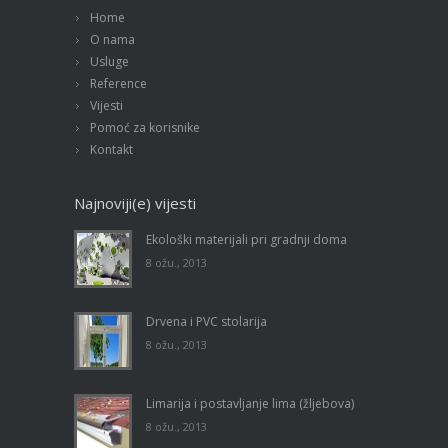
Home
O nama
Usluge
Reference
Vijesti
Pomoć za korisnike
Kontakt
Najnoviji(e) vijesti
Ekološki materijali pri gradnji doma
8 ožu., 2013
Drvena i PVC stolarija
8 ožu., 2013
Limarija i postavljanje lima (žljebova)
8 ožu., 2013