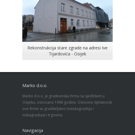
Rekonstrukcija stare zgrade na adresi Ive
Tijardovića - Osijek
Marko d.o.o.
Marko d.o.o. je građevinska firma sa sjedištem u
Osijeku, osnovana 1996 godine. Osnovne djelatnosti
ove firme su graditeljstvo (visokagradnja i
niskagradnja) i trgovina.
Navigacija