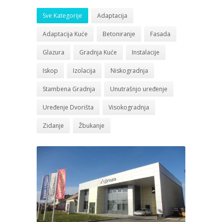
Sve Kategorije
Adaptacija
Adaptacija Kuće
Betoniranje
Fasada
Glazura
Gradnja Kuće
Instalacije
Iskop
Izolacija
Niskogradnja
Stambena Gradnja
Unutrašnjo uređenje
Uređenje Dvorišta
Visokogradnja
Zidanje
Žbukanje