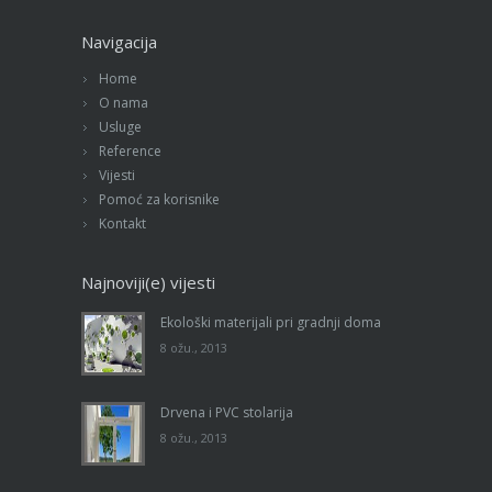
Navigacija
Home
O nama
Usluge
Reference
Vijesti
Pomoć za korisnike
Kontakt
Najnoviji(e) vijesti
Ekološki materijali pri gradnji doma
8 ožu., 2013
Drvena i PVC stolarija
8 ožu., 2013