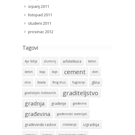
srpanj 2011
listopad 2011
studeni 2011
prosinac 2012
Tagovi
arhitektura
Aja Sofija
aluminij
beton
cement
beton
boja
boje
dom
glina
drvo
fasada
feng shui
fugiranje
graditeljstvo
graditeljski troškovnik
gradnja
građenje
građevina
građevina
građevinski materijali
građevinski radovi
izgradnja
instalacije
izolacija
kamen
keramičarski radovi