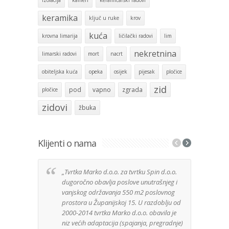
keramika
ključ u ruke
krov
kuća
krovna limarija
ličilački radovi
lim
nekretnina
limarski radovi
mort
nacrt
obiteljska kuća
opeka
osijek
pijesak
pločice
zid
pod
vapno
zgrada
pločice
zidovi
žbuka
Klijenti o nama
„Tvrtka Marko d.o.o. za tvrtku Spin d.o.o.
Izuz
dugoročno obavlja poslove unutrašnjeg i
tvrt
vanjskog održavanja 550 m2 poslovnog
anga
prostora u Županijskoj 15. U razdoblju od
Djela
2000-2014 tvrtka Marko d.o.o. obavila je
posa
niz većih adaptacija (spajanja, pregradnje)
Mater