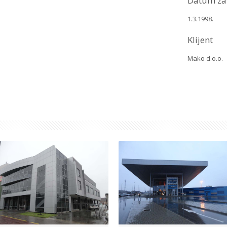
Datum za
1.3.1998.
Klijent
Mako d.o.o.