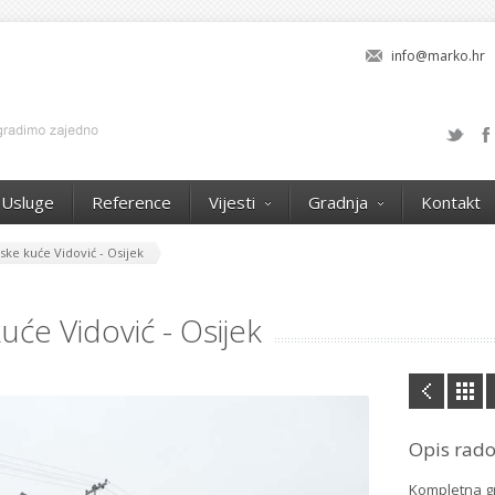
info@marko.hr
Usluge
Reference
Vijesti
Gradnja
Kontakt
ske kuće Vidović - Osijek
uće Vidović - Osijek
Opis rad
Kompletna gr