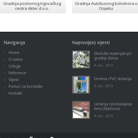
Gradnja poslovnog trgovačkog
Gradnja Autobusnog kolodvora u
centra Akter d.o.o.
Osijeku
Navigacija
Najnoviji(e) vijesti
Home
Ekološki materijali pri
gradnji doma
O nama
8 ožu., 2013
Usluge
Reference
Drvena i PVC stolarija
Vijesti
8 ožu., 2013
Pomoć za korisnike
Kontakt
Limarija i postavljanje
lima (žljebova)
8 ožu., 2013