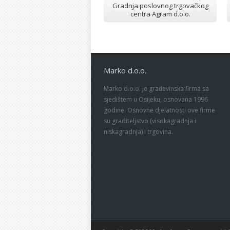
Gradnja poslovnog trgovačkog
centra Agram d.o.o.
Marko d.o.o.
Marko d.o.o. je građevinska firma sa
sjedištem u Osijeku, osnovana 1996
godine. Osnovne djelatnosti ove firme
su graditeljstvo (visokagradnja i
niskagradnja) i trgovina.