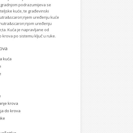
gradnjom podrazumijeva se
teljske kuće, te građevinski
nutra&scaron;njem uređenju kuće
unutra&scaron;njom uređenju
;ta. Kuća je napravljane od
o krova po sistemu ključ u ruke.
ova
ka kuća
e
e
e
anje krova
ja do krova
uke