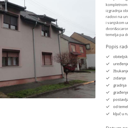
kompletnom 
izgradnja obi
radovi na u
i vanjskom 
dvori&scaron
temelja pa d
Popis rad
obiteljs
uređenj
žbukanj
zidanje
gradnja
građenj
postavlj
od temel
ključ u r