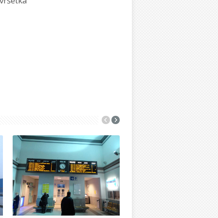
vršetka