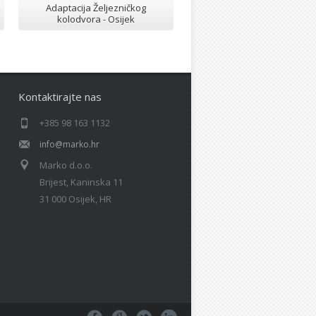
Adaptacija Željezničkog
Rekonstrukcija benzinske 
kolodvora - Osijek
INA Petrol - Čepiin
Kontaktirajte nas
+385 98 163 1132
info@marko.hr
Marko d.o.o.
Brijest, Kaninska 11
31 000 Osijek, HR