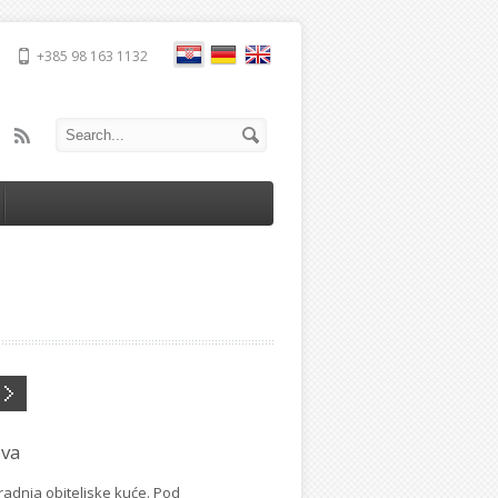
+385 98 163 1132
ova
adnja obiteljske kuće. Pod