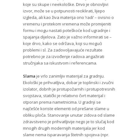
koje su skupe i neekološke.
Drvo
je obnovljivi
izvor, može se u potpunosti reciklirati, lijepo
izgleda, ali kao živa materija ono ‘radi’ – ovisno o
vremenu i protekom vremena može promijeniti
formu i mogu nastati poteškoće kod ugradnje i
spajanja dijelova. Zato je važno informirati se –
koje drvo, kako se održava, koji su mogući
problemi i sl. Za zadovoljavajuće rezultate
potrebno je za izvođenje radova angažirati
stručnjaka sa iskustvom i referencama.
Slama
je vrlo zanimljiv materijal za gradnju.
Ekološki je prihvatljiva, dobar je toplinski i zvučni
izolator, dobrih je protupožarnih i protupotresnih
svojstava, statički je relativno čvrt materijal i
otporan prema nametnicima. U gradnji se
najčešće koriste elementi od prešane slame u
obliku ploča. Stanovanje unutar zidova od slame
zdravstveno je prihvatljivije nego je to slučaj kod
mnogih drugih modernijih materijala jer kod
slame nema isparavanja štetnih spojeva (npr.