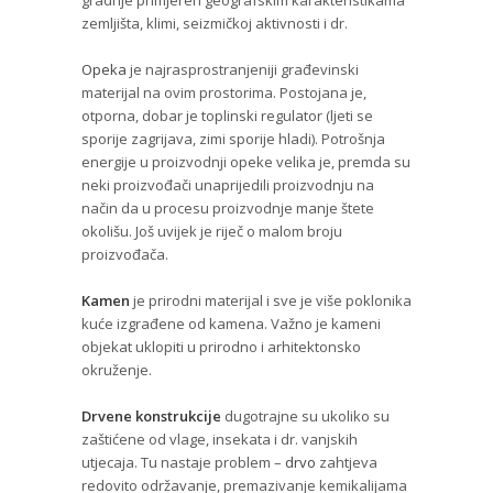
gradnje primjeren geografskim karakteristikama
zemljišta, klimi, seizmičkoj aktivnosti i dr.
Opeka
je najrasprostranjeniji građevinski
materijal na ovim prostorima. Postojana je,
otporna, dobar je toplinski regulator (ljeti se
sporije zagrijava, zimi sporije hladi). Potrošnja
energije u proizvodnji opeke velika je, premda su
neki proizvođači unaprijedili proizvodnju na
način da u procesu proizvodnje manje štete
okolišu. Još uvijek je riječ o malom broju
proizvođača.
Kamen
je prirodni materijal i sve je više poklonika
kuće izgrađene od kamena. Važno je kameni
objekat uklopiti u prirodno i arhitektonsko
okruženje.
Drvene konstrukcije
dugotrajne su ukoliko su
zaštićene od vlage, insekata i dr. vanjskih
utjecaja. Tu nastaje problem –
drvo
zahtjeva
redovito održavanje, premazivanje kemikalijama