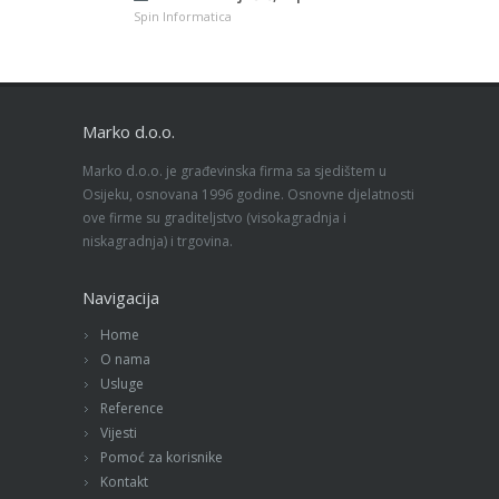
Spin Informatica
Marko d.o.o.
Marko d.o.o. je građevinska firma sa sjedištem u
Osijeku, osnovana 1996 godine. Osnovne djelatnosti
ove firme su graditeljstvo (visokagradnja i
niskagradnja) i trgovina.
Navigacija
Home
O nama
Usluge
Reference
Vijesti
Pomoć za korisnike
Kontakt