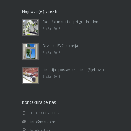
Najnoviji(e) vijesti
Ekološki materijali pri gradnji doma
8 ožu., 2013
Drvena i PVC stolarija
8 ožu., 2013
Limarija i postavljanje lima (žljebova)
8 ožu., 2013
Kontaktirajte nas
+385 98 163 1132
info@marko.hr
Marko d.o.o.