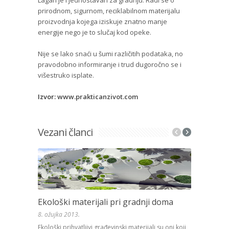
Lagan je i jednostavan za gradnju. Radi se o
prirodnom, sigurnom, reciklabilnom materijalu
proizvodnja kojega iziskuje znatno manje
energije nego je to slučaj kod opeke.
Nije se lako snaći u šumi različitih podataka, no
pravodobno informiranje i trud dugoročno se i
višestruko isplate.
Izvor:
www.prakticanzivot.com
Vezani članci
Ekološki materijali pri gradnji doma
Drvena i P
8. ožujka 2013.
8. ožujka 201
Ekološki prihvatljivi građevinski materijali su oni koji
Stolarija (pro