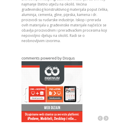
najmanje štetno utječu na okoliš. Većina
svakog objekt
građevinskog konstruktivnog materijala poput čelika,
stolarija. Pr
aluminija, cementa, gline, pijeska, kamena i dr.
stolarije važ
proizvodi su rudarske industrije. Iskop i prerada
montaže, dost
ovih materijala u građevinske materijale najčešće se
obavlja proizvodnim i prerađivačkim procesima koji
nepovoljno djeluju na okoliš. Radi se o
neobnovljivim izvorima.
comments powered by
Disqus