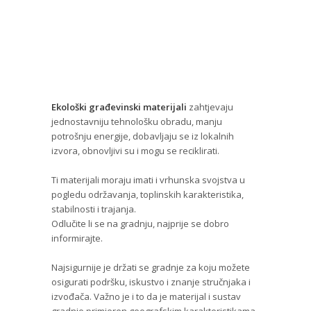
Ekološki građevinski materijali
zahtjevaju
jednostavniju tehnološku obradu, manju
potrošnju energije, dobavljaju se iz lokalnih
izvora, obnovljivi su i mogu se reciklirati.
Ti materijali moraju imati i vrhunska svojstva u
pogledu održavanja, toplinskih karakteristika,
stabilnosti i trajanja.
Odlučite li se na gradnju, najprije se dobro
informirajte.
Najsigurnije je držati se gradnje za koju možete
osigurati podršku, iskustvo i znanje stručnjaka i
izvođača. Važno je i to da je materijal i sustav