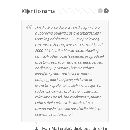
Klijenti o nama
„Tvrtka Marko d.o.o. za tvrtku Spin d.o.o.
Izuz
dugoročno obavlja poslove unutrašnjeg i
tvrt
vanjskog održavanja 550 m2 poslovnog
anga
prostora u Županijskoj 15. U razdoblju od
Djela
2000-2014 tvrtka Marko d.o.o. obavila je
posa
niz većih adaptacija (spajanja, pregradnje)
Mater
prostora, veći broj radova na unutrašnjem
kuće 
održavanju prostora (bojenje zidova,
zaht
knauf pregrade, održavanje podnih
bez 
obloga,), kao i vanjskog održavanja
je u
krovišta, kupola, tavanskih instalacija. Svi
mater
radovi izvršeni su kvalitetno, u zadanim
rokovima i po tržišno korektnim cijenama.
Odnos djelatnika tvrtke Marko d.o.o.
GeoG
prema poslu i imovini naručitelja bio je po
najvišim standardima.“
Ivan Matejašić, dipl. oec. direktor