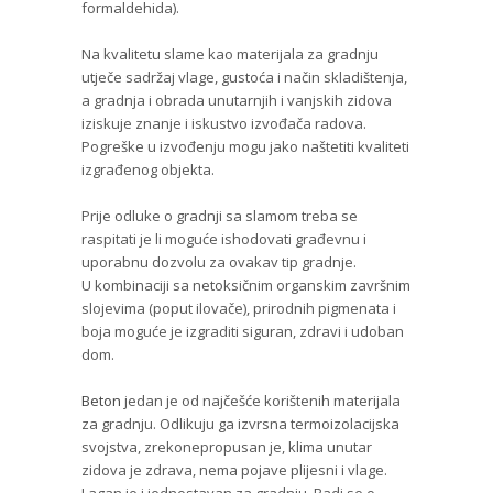
formaldehida).
Na kvalitetu slame kao materijala za gradnju
utječe sadržaj vlage, gustoća i način skladištenja,
a gradnja i obrada unutarnjih i vanjskih zidova
iziskuje znanje i iskustvo izvođača radova.
Pogreške u izvođenju mogu jako naštetiti kvaliteti
izgrađenog objekta.
Prije odluke o gradnji sa slamom treba se
raspitati je li moguće ishodovati građevnu i
uporabnu dozvolu za ovakav tip gradnje.
U kombinaciji sa netoksičnim organskim završnim
slojevima (poput ilovače), prirodnih pigmenata i
boja moguće je izgraditi siguran, zdravi i udoban
dom.
Beton
jedan je od najčešće korištenih materijala
za gradnju. Odlikuju ga izvrsna termoizolacijska
svojstva, zrekonepropusan je, klima unutar
zidova je zdrava, nema pojave plijesni i vlage.