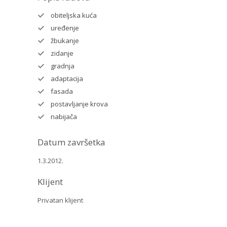
obiteljska kuća
uređenje
žbukanje
zidanje
gradnja
adaptacija
fasada
postavljanje krova
nabijača
Datum završetka
1.3.2012.
Klijent
Privatan klijent