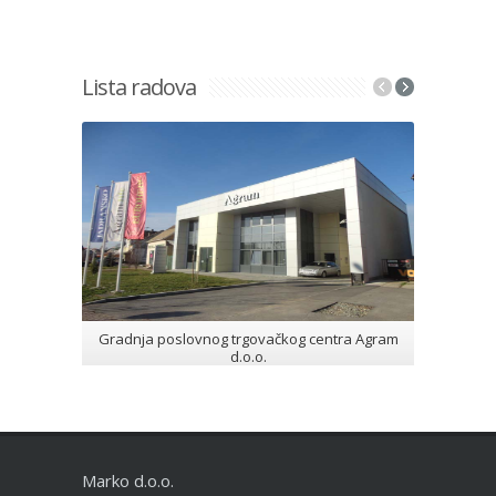
Lista radova
Gradnja poslovnog trgovačkog centra Agram
Gradnja 
d.o.o.
Marko d.o.o.