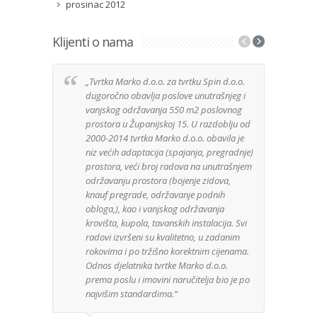
prosinac 2012
Klijenti o nama
„Tvrtka Marko d.o.o. za tvrtku Spin d.o.o.
Izuz
dugoročno obavlja poslove unutrašnjeg i
tvrt
vanjskog održavanja 550 m2 poslovnog
anga
prostora u Županijskoj 15. U razdoblju od
Djela
2000-2014 tvrtka Marko d.o.o. obavila je
posa
niz većih adaptacija (spajanja, pregradnje)
Mater
prostora, veći broj radova na unutrašnjem
kuće 
održavanju prostora (bojenje zidova,
zaht
knauf pregrade, održavanje podnih
bez 
obloga,), kao i vanjskog održavanja
je u
krovišta, kupola, tavanskih instalacija. Svi
mater
radovi izvršeni su kvalitetno, u zadanim
rokovima i po tržišno korektnim cijenama.
Odnos djelatnika tvrtke Marko d.o.o.
GeoG
prema poslu i imovini naručitelja bio je po
najvišim standardima.“