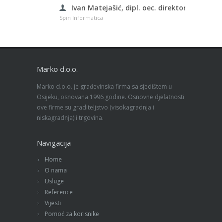
Ivan Matejašić, dipl. oec. direktor
Spin Informatica
Marko d.o.o.
Marko d.o.o. je građevinska firma sa sjedištem u
Osijeku, osnovana 1996 godine. Osnovne djelatnosti
ove firme su graditeljstvo (visokagradnja i
niskagradnja) i trgovina.
Navigacija
Home
O nama
Usluge
Reference
Vijesti
Pomoć za korisnike