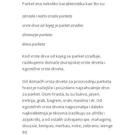
Parket ima nekoliko karakteristika kao što su:
obrada i način izrade parketa
vrste drva od kojeg je parket izrađen
dimenzije parketa
klasa parketa
Kod vrste drva od kojeg se parket izrađuje,
razlikujemo domaće (europske) vrste drveta i
egzotične vrste drveta.
Od domaćih vrsta drveta za proizvodnju parketa
hrast je načejšće i pouzdano najzahvalnije drvo
za parket. Osim hrasta, tu su bukva, jasen,
trešnja, grab, bagrem, orah, maslina i dr. Od
egzotičnih vrsta drveta najpoznatija i daleko
najkvalitetnija je tikovina (razlikuju se afrički i
azijski tik), a od ostalih izdvajamo ipe, mahagonij,
doussie, kempas, merbau, iroke, zebrano, wenge
itd.