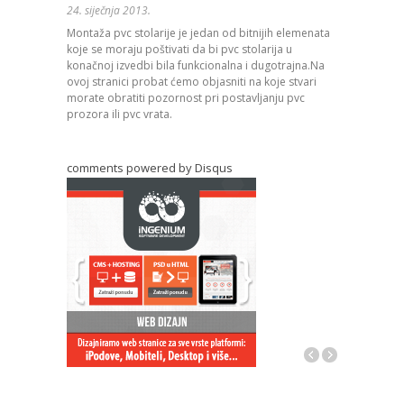
24. siječnja 2013.
24. siječnja 2
Montaža pvc stolarije je jedan od bitnijih elemenata
Dijamantno r
koje se moraju poštivati da bi pvc stolarija u
pod izvođenj
konačnoj izvedbi bila funkcionalna i dugotrajna.Na
bez obzira d
ovoj stranici probat ćemo objasniti na koje stvari
kamenu ili as
morate obratiti pozornost pri postavljanju pvc
prozora ili pvc vrata.
comments powered by
Disqus