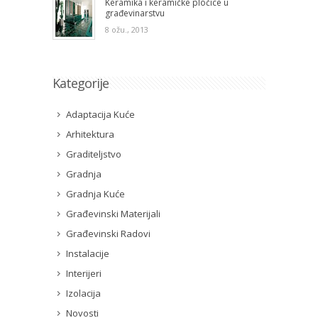
Keramika i keramičke pločice u
građevinarstvu
8 ožu., 2013
Kategorije
Adaptacija Kuće
Arhitektura
Graditeljstvo
Gradnja
Gradnja Kuće
Građevinski Materijali
Građevinski Radovi
Instalacije
Interijeri
Izolacija
Novosti