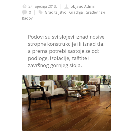
24. siječnja 2013.
objavio Admin
0
Graditeljstvo
,
Gradnja
,
Građevinski
Radovi
Podovi su svi slojevi iznad nosive
stropne konstrukcije ili iznad tla,
a prema potrebi sastoje se od:
podloge, izolacije, zaštite i
završnog gornjeg sloja.