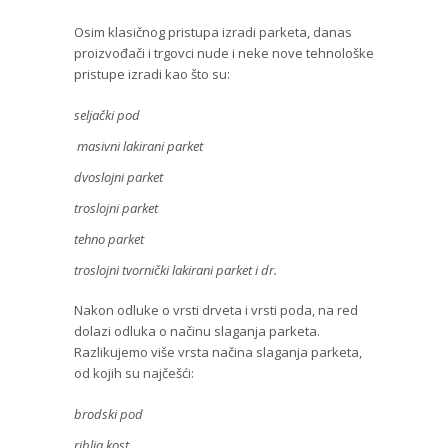
Osim klasičnog pristupa izradi parketa, danas
proizvođači i trgovci nude i neke nove tehnološke
pristupe izradi kao što su:
seljački pod
masivni lakirani parket
dvoslojni parket
troslojni parket
tehno parket
troslojni tvornički lakirani parket i dr.
Nakon odluke o vrsti drveta i vrsti poda, na red
dolazi odluka o načinu slaganja parketa.
Razlikujemo više vrsta načina slaganja parketa,
od kojih su najčešći:
brodski pod
riblja kost