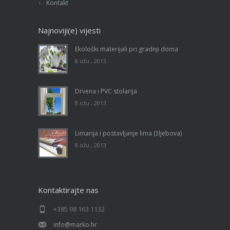
Kontakt
Najnoviji(e) vijesti
Ekološki materijali pri gradnji doma
8 ožu., 2013
Drvena i PVC stolarija
8 ožu., 2013
Limarija i postavljanje lima (žljebova)
8 ožu., 2013
Kontaktirajte nas
+385 98 163 1132
info@marko.hr