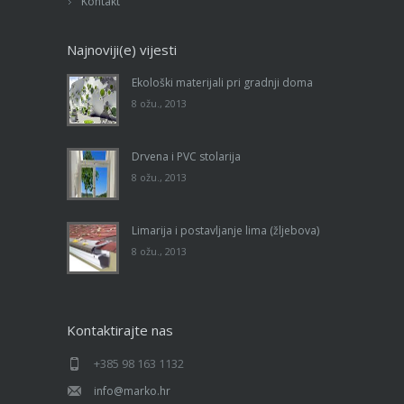
Kontakt
Najnoviji(e) vijesti
Ekološki materijali pri gradnji doma
8 ožu., 2013
Drvena i PVC stolarija
8 ožu., 2013
Limarija i postavljanje lima (žljebova)
8 ožu., 2013
Kontaktirajte nas
+385 98 163 1132
info@marko.hr