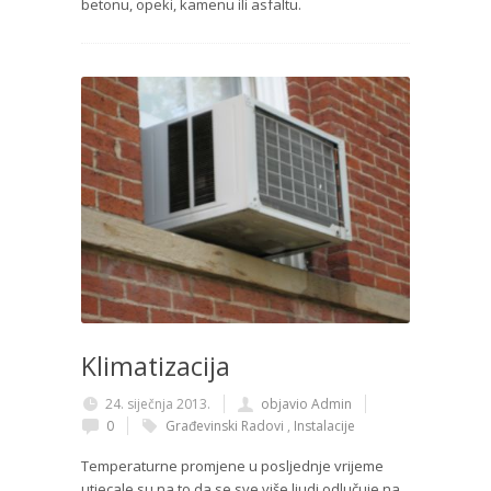
betonu, opeki, kamenu ili asfaltu.
Klimatizacija
24. siječnja 2013.
objavio Admin
0
Građevinski Radovi
,
Instalacije
Temperaturne promjene u posljednje vrijeme
utjecale su na to da se sve više ljudi odlučuje na