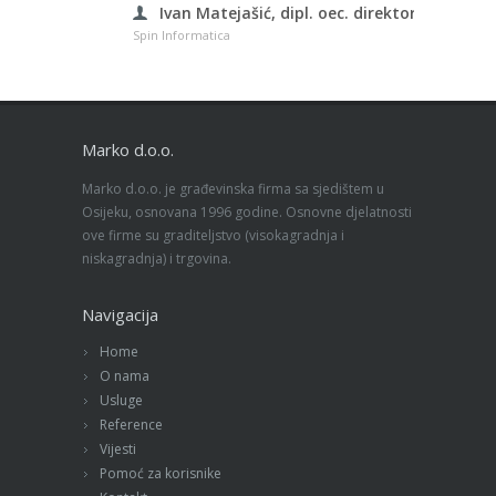
Ivan Matejašić, dipl. oec. direktor
Spin Informatica
Marko d.o.o.
Marko d.o.o. je građevinska firma sa sjedištem u
Osijeku, osnovana 1996 godine. Osnovne djelatnosti
ove firme su graditeljstvo (visokagradnja i
niskagradnja) i trgovina.
Navigacija
Home
O nama
Usluge
Reference
Vijesti
Pomoć za korisnike