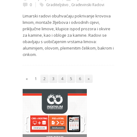
0
Graditeljstvo
,
Građevinski Radovi
Limarski radovi obuhvaćaju pokrivanje krovova
limom, montaže žljebova i odvodnih cijevi,
priključne limove, klupice ispod prozora i okvire
za kamine, kao i obloge za kamine. Radovi se
obavljaju s uobičajenim vrstama limova:
aluminijem, olovom, plemenitim čelikom, bakrom i
cinkom.
«
1
2
3
4
5
6
»