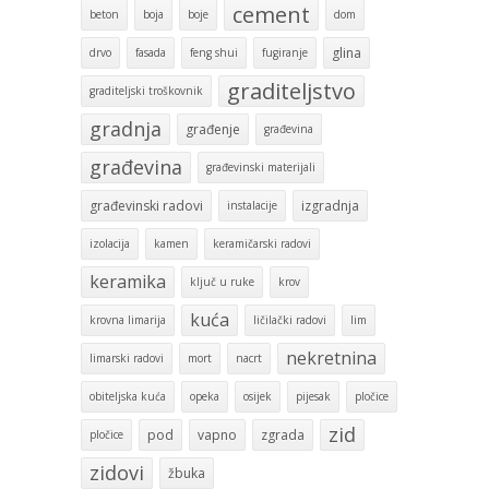
cement
beton
boja
boje
dom
glina
drvo
fasada
feng shui
fugiranje
graditeljstvo
graditeljski troškovnik
gradnja
građenje
građevina
građevina
građevinski materijali
građevinski radovi
izgradnja
instalacije
izolacija
kamen
keramičarski radovi
keramika
ključ u ruke
krov
kuća
krovna limarija
ličilački radovi
lim
nekretnina
limarski radovi
mort
nacrt
obiteljska kuća
opeka
osijek
pijesak
pločice
zid
pod
vapno
zgrada
pločice
zidovi
žbuka