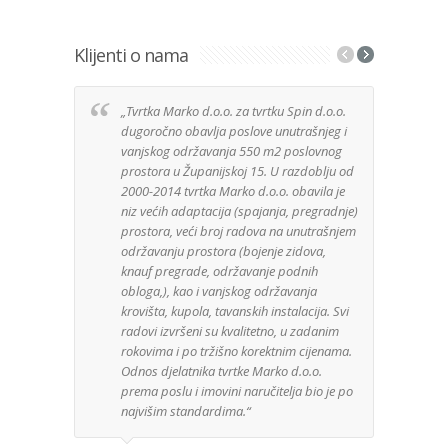
Klijenti o nama
„Tvrtka Marko d.o.o. za tvrtku Spin d.o.o.
Izuz
dugoročno obavlja poslove unutrašnjeg i
tvrt
vanjskog održavanja 550 m2 poslovnog
anga
prostora u Županijskoj 15. U razdoblju od
Djela
2000-2014 tvrtka Marko d.o.o. obavila je
posa
niz većih adaptacija (spajanja, pregradnje)
Mater
prostora, veći broj radova na unutrašnjem
kuće 
održavanju prostora (bojenje zidova,
zaht
knauf pregrade, održavanje podnih
bez 
obloga,), kao i vanjskog održavanja
je u
krovišta, kupola, tavanskih instalacija. Svi
mater
radovi izvršeni su kvalitetno, u zadanim
rokovima i po tržišno korektnim cijenama.
Odnos djelatnika tvrtke Marko d.o.o.
GeoG
prema poslu i imovini naručitelja bio je po
najvišim standardima.“