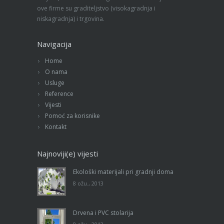
ove firme su graditeljstvo (visokagradnja i
niskagradnja) i trgovina.
Navigacija
Home
O nama
Usluge
Reference
Vijesti
Pomoć za korisnike
Kontakt
Najnoviji(e) vijesti
Ekološki materijali pri gradnji doma
8 ožu., 2013
Drvena i PVC stolarija