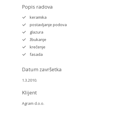
Popis radova
keramika
postavljanje podova
glazura
žbukanje
krečenje
fasada
Datum završetka
1.3.2010.
Klijent
Agram d.o.o.