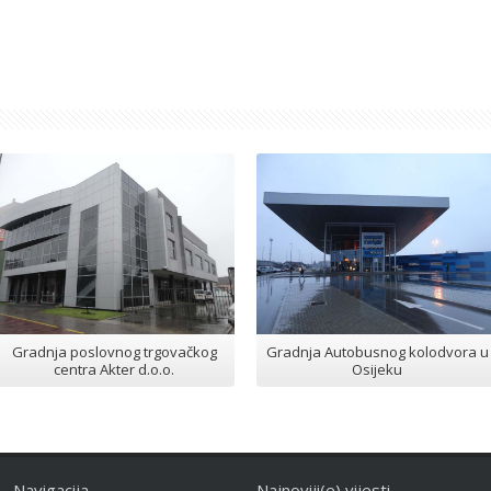
Gradnja poslovnog trgovačkog
Gradnja Autobusnog kolodvora u
centra Akter d.o.o.
Osijeku
Navigacija
Najnoviji(e) vijesti