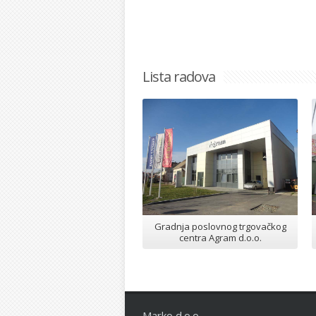
Lista radova
Gradnja poslovnog trgovačkog
centra Agram d.o.o.
Marko d.o.o.