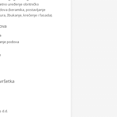
letno uređenje obritničko
dova (keramika, postavljanje
ura, žbukanje, krečenje i fasada).
ova
a
janje podova
e
e
vršetka
 d.d.