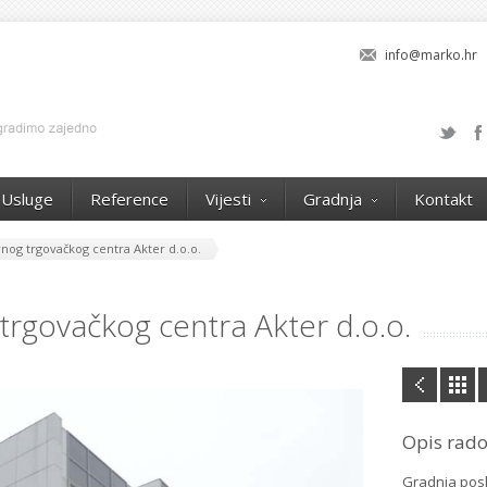
info@marko.hr
Usluge
Reference
Vijesti
Gradnja
Kontakt
nog trgovačkog centra Akter d.o.o.
trgovačkog centra Akter d.o.o.
Opis rad
Gradnja posl