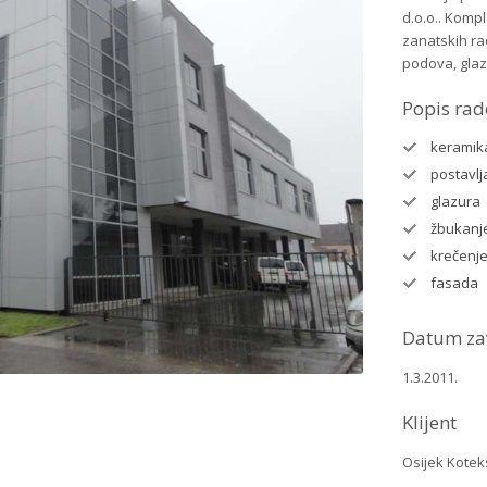
d.o.o.. Komp
zanatskih ra
podova, glaz
Popis rad
keramik
postavl
glazura
žbukanj
krečenj
fasada
Datum za
1.3.2011.
Klijent
Osijek Koteks