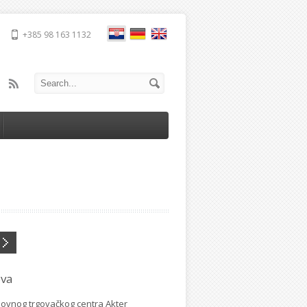
+385 98 163 1132
ova
ovnog trgovačkog centra Akter