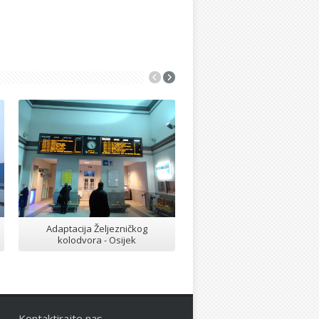
Adaptacija Željezničkog
Postavljanje glazure i žbuk
kolodvora - Osijek
na Vijencu Petrove Gore - O
Kontaktirajte nas