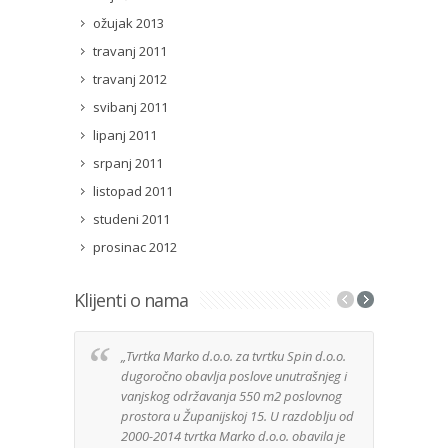
ožujak 2013
travanj 2011
travanj 2012
svibanj 2011
lipanj 2011
srpanj 2011
listopad 2011
studeni 2011
prosinac 2012
Klijenti o nama
„Tvrtka Marko d.o.o. za tvrtku Spin d.o.o.
Izuz
dugoročno obavlja poslove unutrašnjeg i
tvrt
vanjskog održavanja 550 m2 poslovnog
anga
prostora u Županijskoj 15. U razdoblju od
Djela
2000-2014 tvrtka Marko d.o.o. obavila je
posa