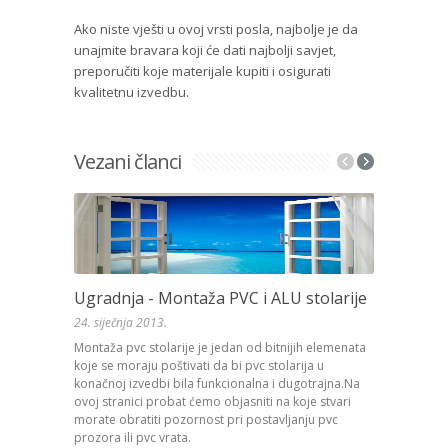
Ako niste vješti u ovoj vrsti posla, najbolje je da
unajmite bravara koji će dati najbolji savjet,
preporučiti koje materijale kupiti i osigurati
kvalitetnu izvedbu.
Vezani članci
Ugradnja - Montaža PVC i ALU stolarije
Dijamantn
24. siječnja 2013.
24. siječnja 2
Montaža pvc stolarije je jedan od bitnijih elemenata
Dijamantno r
koje se moraju poštivati da bi pvc stolarija u
pod izvođenj
konačnoj izvedbi bila funkcionalna i dugotrajna.Na
bez obzira d
ovoj stranici probat ćemo objasniti na koje stvari
kamenu ili as
morate obratiti pozornost pri postavljanju pvc
prozora ili pvc vrata.