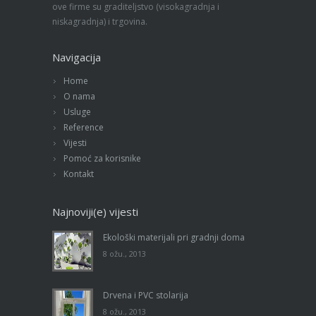
ove firme su graditeljstvo (visokagradnja i
niskagradnja) i trgovina.
Navigacija
Home
O nama
Usluge
Reference
Vijesti
Pomoć za korisnike
Kontakt
Najnoviji(e) vijesti
Ekološki materijali pri gradnji doma
8 ožu., 2013
Drvena i PVC stolarija
8 ožu., 2013