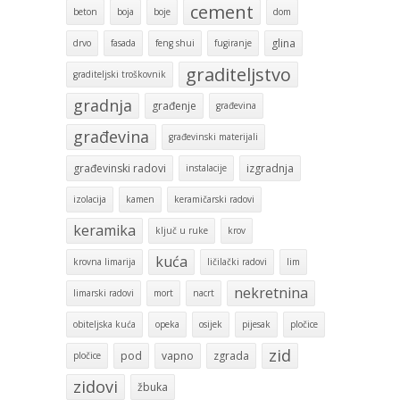
cement
beton
boja
boje
dom
glina
drvo
fasada
feng shui
fugiranje
graditeljstvo
graditeljski troškovnik
gradnja
građenje
građevina
građevina
građevinski materijali
građevinski radovi
izgradnja
instalacije
izolacija
kamen
keramičarski radovi
keramika
ključ u ruke
krov
kuća
krovna limarija
ličilački radovi
lim
nekretnina
limarski radovi
mort
nacrt
obiteljska kuća
opeka
osijek
pijesak
pločice
zid
pod
vapno
zgrada
pločice
zidovi
žbuka