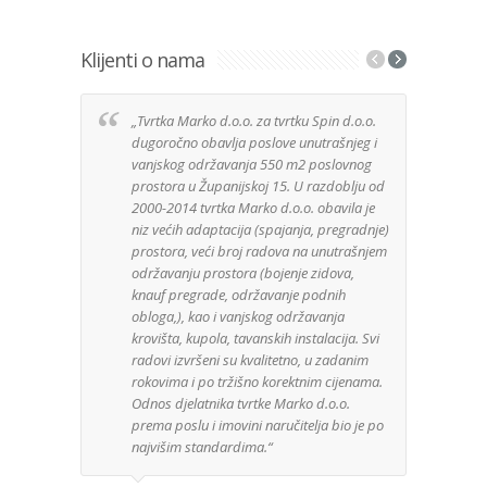
Klijenti o nama
„Tvrtka Marko d.o.o. za tvrtku Spin d.o.o.
Izuz
dugoročno obavlja poslove unutrašnjeg i
tvrt
vanjskog održavanja 550 m2 poslovnog
anga
prostora u Županijskoj 15. U razdoblju od
Djela
2000-2014 tvrtka Marko d.o.o. obavila je
posa
niz većih adaptacija (spajanja, pregradnje)
Mater
prostora, veći broj radova na unutrašnjem
kuće 
održavanju prostora (bojenje zidova,
zaht
knauf pregrade, održavanje podnih
bez 
obloga,), kao i vanjskog održavanja
je u
krovišta, kupola, tavanskih instalacija. Svi
mater
radovi izvršeni su kvalitetno, u zadanim
rokovima i po tržišno korektnim cijenama.
Odnos djelatnika tvrtke Marko d.o.o.
GeoG
prema poslu i imovini naručitelja bio je po
najvišim standardima.“