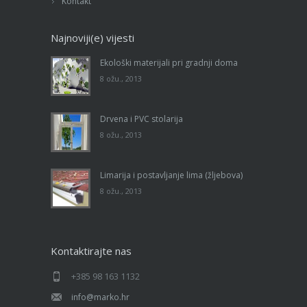
Kontakt
Najnoviji(e) vijesti
Ekološki materijali pri gradnji doma
8 ožu., 2013
Drvena i PVC stolarija
8 ožu., 2013
Limarija i postavljanje lima (žljebova)
8 ožu., 2013
Kontaktirajte nas
+385 98 163 1132
info@marko.hr