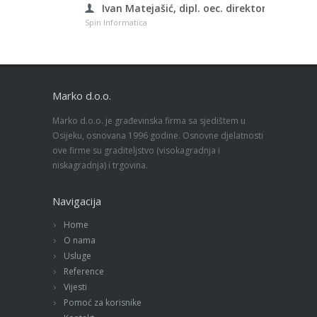
Ivan Matejašić, dipl. oec. direktor
Spin Informatica
Marko d.o.o.
Marko d.o.o. je građevinska firma sa sjedištem u
Osijeku, osnovana 1996 godine. Osnovne djelatnosti
ove firme su graditeljstvo (visokagradnja i
niskagradnja) i trgovina.
Navigacija
Home
O nama
Usluge
Reference
Vijesti
Pomoć za korisnike