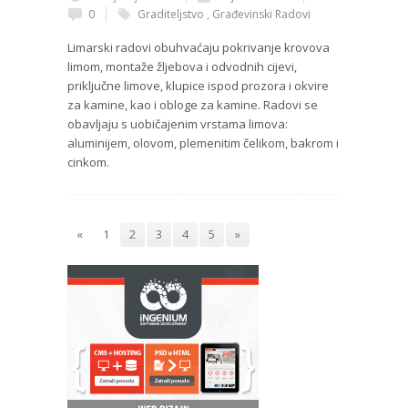
0
Graditeljstvo
,
Građevinski Radovi
Limarski radovi obuhvaćaju pokrivanje krovova
limom, montaže žljebova i odvodnih cijevi,
priključne limove, klupice ispod prozora i okvire
za kamine, kao i obloge za kamine. Radovi se
obavljaju s uobičajenim vrstama limova:
aluminijem, olovom, plemenitim čelikom, bakrom i
cinkom.
«
1
2
3
4
5
»