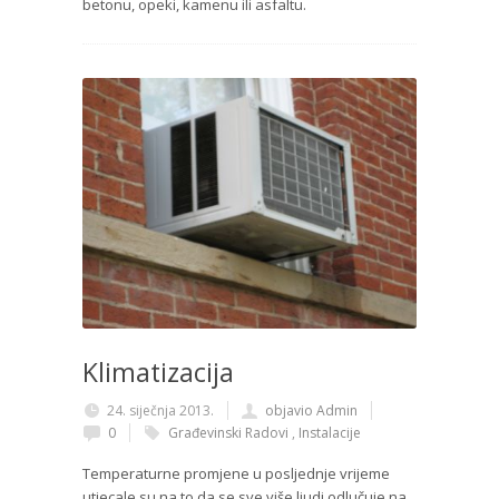
betonu, opeki, kamenu ili asfaltu.
Klimatizacija
24. siječnja 2013.
objavio Admin
0
Građevinski Radovi
,
Instalacije
Temperaturne promjene u posljednje vrijeme
utjecale su na to da se sve više ljudi odlučuje na