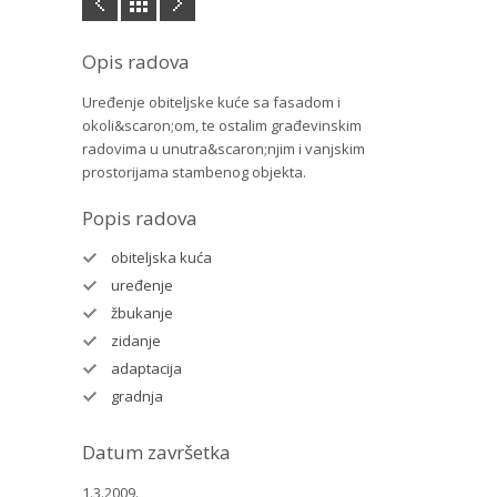
Opis radova
Uređenje obiteljske kuće sa fasadom i
okoli&scaron;om, te ostalim građevinskim
radovima u unutra&scaron;njim i vanjskim
prostorijama stambenog objekta.
Popis radova
obiteljska kuća
uređenje
žbukanje
zidanje
adaptacija
gradnja
Datum završetka
1.3.2009.