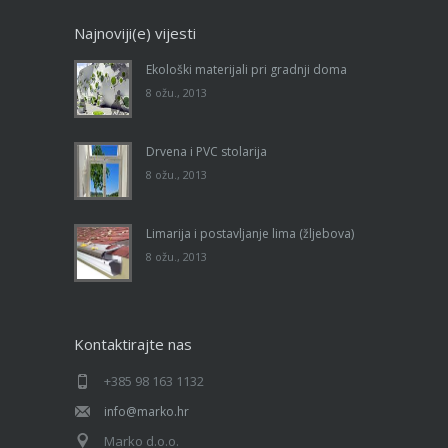
Najnoviji(e) vijesti
Ekološki materijali pri gradnji doma
8 ožu., 2013
Drvena i PVC stolarija
8 ožu., 2013
Limarija i postavljanje lima (žljebova)
8 ožu., 2013
Kontaktirajte nas
+385 98 163 1132
info@marko.hr
Marko d.o.o.