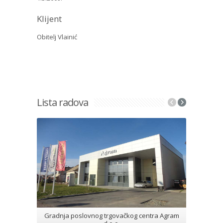
Klijent
Obitelj Vlainić
Lista radova
Gradnja poslovnog trgovačkog centra Agram
Gradnja 