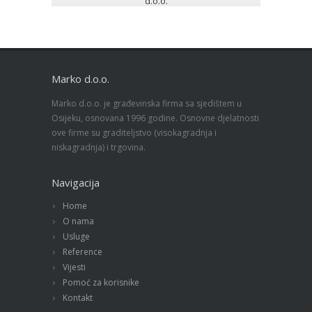
d.o.o.
Marko d.o.o.
Marko d.o.o. je građevinska firma sa sjedištem u
Osijeku, osnovana 1996 godine. Osnovne djelatnosti
ove firme su graditeljstvo (visokagradnja i
niskagradnja) i trgovina.
Navigacija
Home
O nama
Usluge
Reference
Vijesti
Pomoć za korisnike
Kontakt