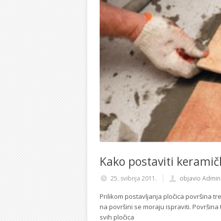
Kako postaviti keramič
25. svibnja 2011.
objavio Admin
Prilikom postavljanja pločica površina treb
na površini se moraju ispraviti. Površin
svih pločica