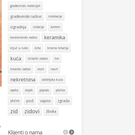
građevinski materijali
građevinski radovi
instalacije
izgradnja
izolacija
kamen
keramika
keramičarski radovi
ključ u ruke
krov
krovna limarija
kuća
ličilački radovi
lim
limarski radovi
mort
nacrt
nekretnina
obiteljska kuća
opeka
osijek
pijesak
pločice
pod
vapno
zgrada
pločice
zid
zidovi
žbuka
e
Klijenti o nama