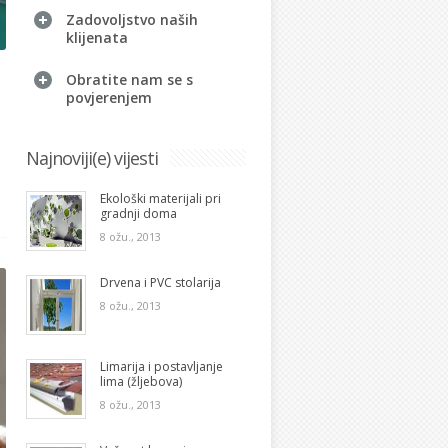
Zadovoljstvo naših
klijenata
Obratite nam se s
povjerenjem
Najnoviji(e) vijesti
Ekološki materijali pri
gradnji doma
8 ožu., 2013
Drvena i PVC stolarija
8 ožu., 2013
Limarija i postavljanje
lima (žljebova)
8 ožu., 2013