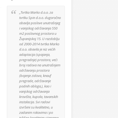
„Tvrtka Marko d.o.o. za
Izuzetno sam zadovoljan
tvrtku Spin d.o.o. dugoročno
suradnjom sa tvrtkom
obavlja poslove unutrašnjeg
Marko d.o.o. te ih
i vanjskog održavanja 550
namjeravam angažirati i u
m2 poslovnog prostora u
daljnjim planiram
Županijskoj 15. U razdoblju
radovima. Djelatnici firme
od 2000-2014 tvrtka Marko
su korektno odrađivali svo
d.o.o. obavila je niz većih
posao i kuća je izgrađena
adaptacija (spajanja,
po projektu. Materijali koji
pregradnje) prostora, veći
su se koristili za izgradnju
broj radova na unutrašnjem
kuće su bili najviše kvalitet
održavanju prostora
kako sam i zahtjevao te je
(bojenje zidova, knauf
također sve bilo ugrađeno
pregrade, održavanje
bez nepotrebnih viškova.
podnih obloga,), kao i
Samo gradilište je uvijek b
vanjskog održavanja
uredno i bez razbacanog
krovišta, kupola, tavanskih
materijala ili smeća.
instalacija. Svi radovi
izvršeni su kvalitetno, u
Zvonimir Josipov
zadanim rokovima i po
GeoGyrus d.o.o.
tržišno korektnim cijenama.