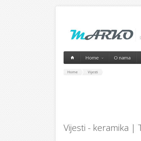
Home
O nama
Home
Vijesti
Vijesti - keramika |