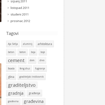
srpanj 2011
listopad 2011
studeni 2011
prosinac 2012
Tagovi
arhitektura
Aja Sofija
aluminij
beton
beton
boja
boje
cement
dom
drvo
fasada
feng shui
fugiranje
glina
graditeljski troškovnik
graditeljstvo
gradnja
građenje
građevina
građevina