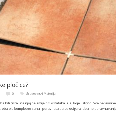
ke pločice?
0
Građevinski Materijali
a biti čista i na njoj ne smije biti ostataka ulja, boje i slično. Sve neravnine
a treba biti kompletno suha i poravnata da se osigura idealno poravnavanj