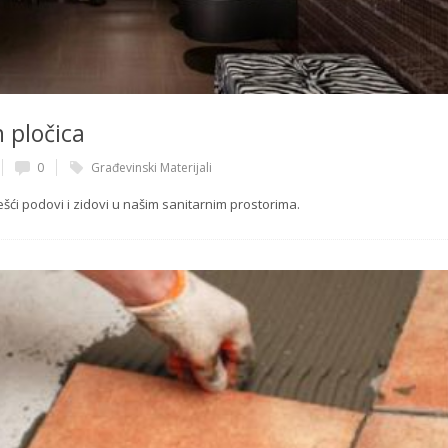
 pločica
0
Građevinski Materijali
ći podovi i zidovi u našim sanitarnim prostorima.