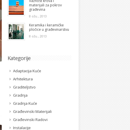
Važnost krova i
materijali za pokrov
građevina
8 ožu., 2013
Keramika i keramičke
pločice u građevinarstvu
8 ožu., 2013
Kategorije
Adaptacija Kuće
Arhitektura
Graditeljstvo
Gradnja
Gradnja Kuće
Građevinski Materijali
Građevinski Radovi
Instalacije