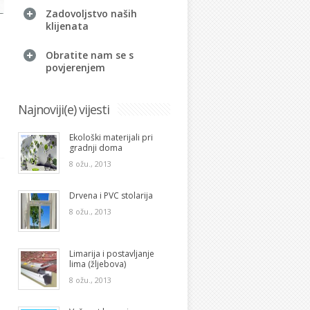
Zadovoljstvo naših
klijenata
Obratite nam se s
povjerenjem
Najnoviji(e) vijesti
Ekološki materijali pri
gradnji doma
8 ožu., 2013
Drvena i PVC stolarija
8 ožu., 2013
Limarija i postavljanje
lima (žljebova)
8 ožu., 2013