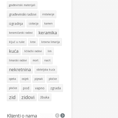
građevinski materijali
građevinski radovi
instalacije
izgradnja
izolacija
kamen
keramika
keramičarski radovi
ključ u ruke
krov
krovna limarija
kuća
ličilački radovi
lim
limarski radovi
mort
nacrt
nekretnina
obiteljska kuća
opeka
osijek
pijesak
pločice
pod
vapno
zgrada
pločice
zid
zidovi
žbuka
Klijenti o nama