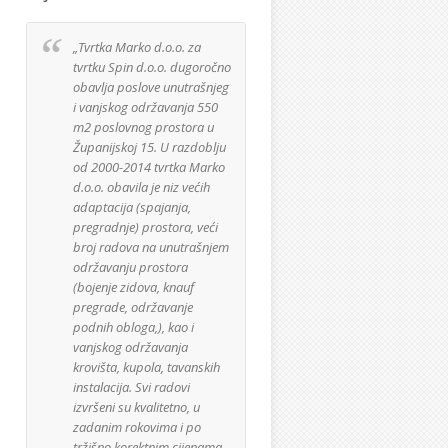
„Tvrtka Marko d.o.o. za
Izuzetno sam zadovoljan
tvrtku Spin d.o.o. dugoročno
suradnjom sa tvrtkom
obavlja poslove unutrašnjeg
Marko d.o.o. te ih
i vanjskog održavanja 550
namjeravam angažirati i u
m2 poslovnog prostora u
daljnjim planiram
Županijskoj 15. U razdoblju
radovima. Djelatnici firme
od 2000-2014 tvrtka Marko
su korektno odrađivali svo
d.o.o. obavila je niz većih
posao i kuća je izgrađena
adaptacija (spajanja,
po projektu. Materijali koji
pregradnje) prostora, veći
su se koristili za izgradnju
broj radova na unutrašnjem
kuće su bili najviše kvalitet
održavanju prostora
kako sam i zahtjevao te je
(bojenje zidova, knauf
također sve bilo ugrađeno
pregrade, održavanje
bez nepotrebnih viškova.
podnih obloga,), kao i
Samo gradilište je uvijek b
vanjskog održavanja
uredno i bez razbacanog
krovišta, kupola, tavanskih
materijala ili smeća.
instalacija. Svi radovi
izvršeni su kvalitetno, u
Zvonimir Josipov
zadanim rokovima i po
GeoGyrus d.o.o.
tržišno korektnim cijenama.