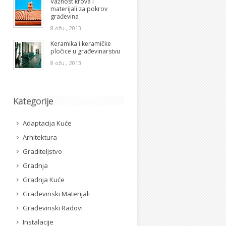
Važnost krova i
materijali za pokrov
građevina
8 ožu., 2013
Keramika i keramičke
pločice u građevinarstvu
8 ožu., 2013
Kategorije
Adaptacija Kuće
Arhitektura
Graditeljstvo
Gradnja
Gradnja Kuće
Građevinski Materijali
Građevinski Radovi
Instalacije