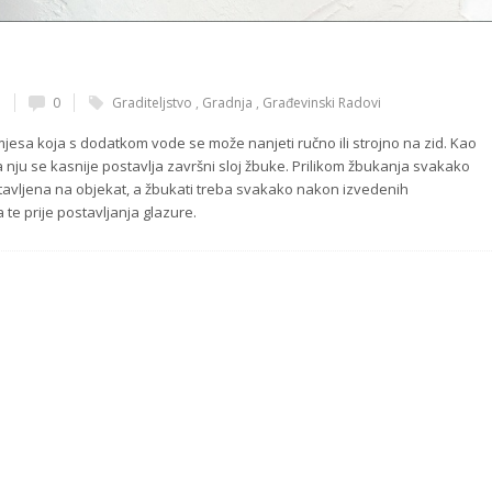
n
0
Graditeljstvo
,
Gradnja
,
Građevinski Radovi
sa koja s dodatkom vode se može nanjeti ručno ili strojno na zid. Kao
 na nju se kasnije postavlja završni sloj žbuke. Prilikom žbukanja svakako
 postavljena na objekat, a žbukati treba svakako nakon izvedenih
 te prije postavljanja glazure.