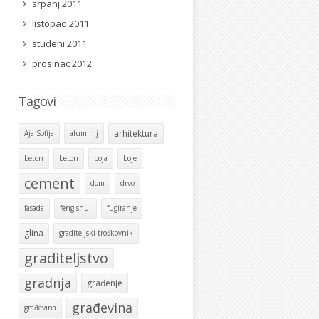
srpanj 2011
listopad 2011
studeni 2011
prosinac 2012
Tagovi
arhitektura
Aja Sofija
aluminij
beton
beton
boja
boje
cement
dom
drvo
fasada
feng shui
fugiranje
glina
graditeljski troškovnik
graditeljstvo
gradnja
građenje
građevina
građevina