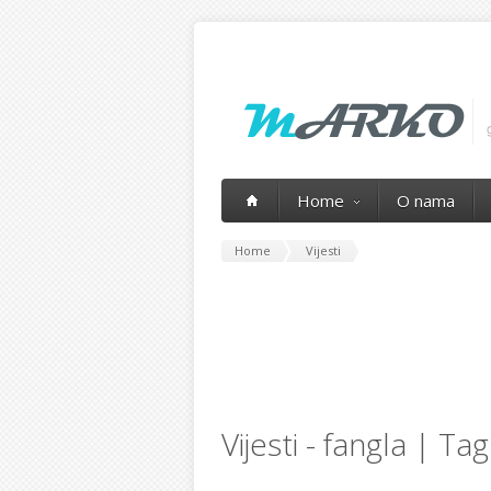
Home
O nama
Home
Vijesti
Vijesti - fangla | Tag