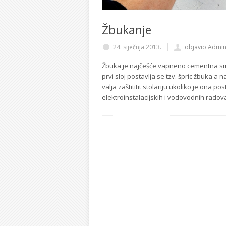
Žbukanje
24. siječnja 2013.
objavio Admi
Žbuka je najčešće vapneno cementna smje
prvi sloj postavlja se tzv. špric žbuka a
valja zaštititit stolariju ukoliko je ona
elektroinstalacijskih i vodovodnih radova