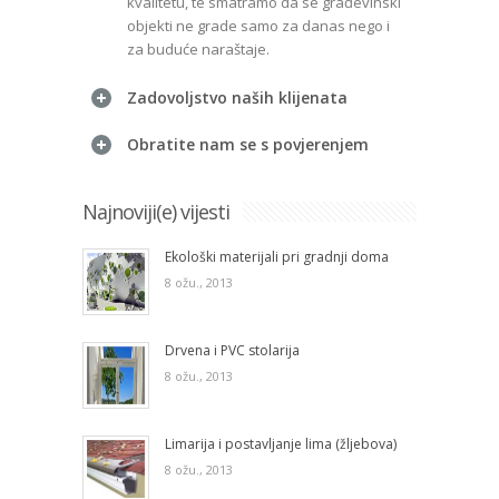
kvalitetu, te smatramo da se građevinski
objekti ne grade samo za danas nego i
za buduće naraštaje.
Zadovoljstvo naših klijenata
Obratite nam se s povjerenjem
Najnoviji(e) vijesti
Ekološki materijali pri gradnji doma
8 ožu., 2013
Drvena i PVC stolarija
8 ožu., 2013
Limarija i postavljanje lima (žljebova)
8 ožu., 2013