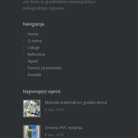
ove firme su graditeljstvo (visokagradnja i
niskagradnja) i trgovina.
Navigacija
Home
O nama
Usluge
Reference
Vijesti
Pomoć za korisnike
Kontakt
Najnoviji(e) vijesti
Ekološki materijali pri gradnji doma
8 ožu., 2013
Drvena i PVC stolarija
8 ožu., 2013