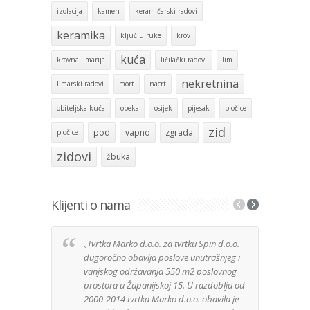
izolacija
kamen
keramičarski radovi
keramika
ključ u ruke
krov
kuća
krovna limarija
ličilački radovi
lim
nekretnina
limarski radovi
mort
nacrt
obiteljska kuća
opeka
osijek
pijesak
pločice
zid
pod
vapno
zgrada
pločice
zidovi
žbuka
Klijenti o nama
„Tvrtka Marko d.o.o. za tvrtku Spin d.o.o.
Izuz
dugoročno obavlja poslove unutrašnjeg i
tvrt
vanjskog održavanja 550 m2 poslovnog
anga
prostora u Županijskoj 15. U razdoblju od
Djela
2000-2014 tvrtka Marko d.o.o. obavila je
posa