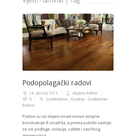
Vijesti - laminat | Tag
Podopolagački radovi
24. siječnja 2013.
objavio Admin
0
Graditeljstvo
,
Gradnja
,
Građevinski
Radovi
Podovi su svi slojevi iznad nosive stropne
konstrukcije ili iznad tla, a prema potrebi sastoje
se od: podloge, izolacije, zaštite i završnog
gornjeg sloja.