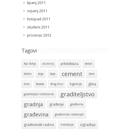
lipanj 2011
srpanj 2011
listopad 2011
studeni 2011
prosinac 2012
Tagovi
arhitektura
Aja Sofija
aluminij
beton
cement
beton
boja
boje
dom
glina
drvo
fasada
feng shui
fugiranje
graditeljstvo
graditeljski troškovnik
gradnja
građenje
građevina
građevina
građevinski materijali
građevinski radovi
izgradnja
instalacije