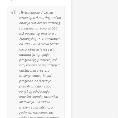
„Tvrtka Marko d.o.o. za
Izuzetno sam zadovoljan
tvrtku Spin d.o.o. dugoročno
suradnjom sa tvrtkom
obavlja poslove unutrašnjeg
Marko d.o.o. te ih
i vanjskog održavanja 550
namjeravam angažirati i u
m2 poslovnog prostora u
daljnjim planiram
Županijskoj 15. U razdoblju
radovima. Djelatnici firme
od 2000-2014 tvrtka Marko
su korektno odrađivali svo
d.o.o. obavila je niz većih
posao i kuća je izgrađena
adaptacija (spajanja,
po projektu. Materijali koji
pregradnje) prostora, veći
su se koristili za izgradnju
broj radova na unutrašnjem
kuće su bili najviše kvalitet
održavanju prostora
kako sam i zahtjevao te je
(bojenje zidova, knauf
također sve bilo ugrađeno
pregrade, održavanje
bez nepotrebnih viškova.
podnih obloga,), kao i
Samo gradilište je uvijek b
vanjskog održavanja
uredno i bez razbacanog
krovišta, kupola, tavanskih
materijala ili smeća.
instalacija. Svi radovi
izvršeni su kvalitetno, u
Zvonimir Josipov
zadanim rokovima i po
GeoGyrus d.o.o.
tržišno korektnim cijenama.