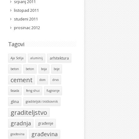
srpanj 2011
listopad 2011
studeni 2011
prosinac 2012
Tagovi
arhitektura
Aja Sofija
aluminij
beton
beton
boja
boje
cement
dom
drvo
fasada
feng shui
fugiranje
glina
graditeljski troškovnik
graditeljstvo
gradnja
građenje
građevina
građevina