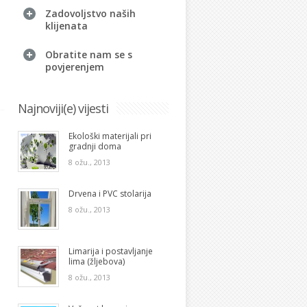
Zadovoljstvo naših
klijenata
Obratite nam se s
povjerenjem
Najnoviji(e) vijesti
Ekološki materijali pri
gradnji doma
8 ožu., 2013
Drvena i PVC stolarija
8 ožu., 2013
Limarija i postavljanje
lima (žljebova)
8 ožu., 2013