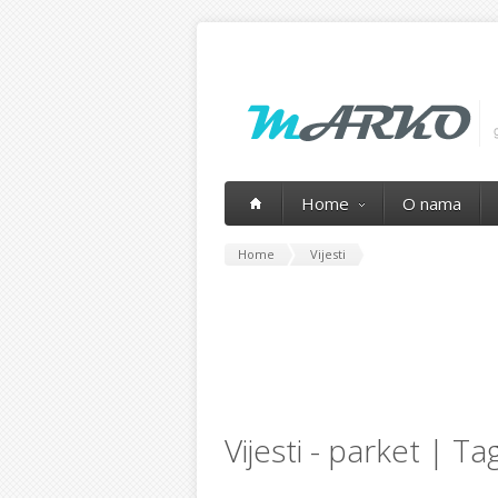
Home
O nama
Home
Vijesti
Vijesti - parket | Ta