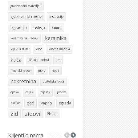
građevinski materijali
građevinski radovi
instalacije
izgradnja
izolacija
kamen
keramika
keramičarski radovi
ključ u ruke
krov
krovna limarija
kuća
ličilački radovi
lim
limarski radovi
mort
nacrt
nekretnina
obiteljska kuća
opeka
osijek
pijesak
pločice
pod
vapno
zgrada
pločice
zid
zidovi
žbuka
Klijenti o nama