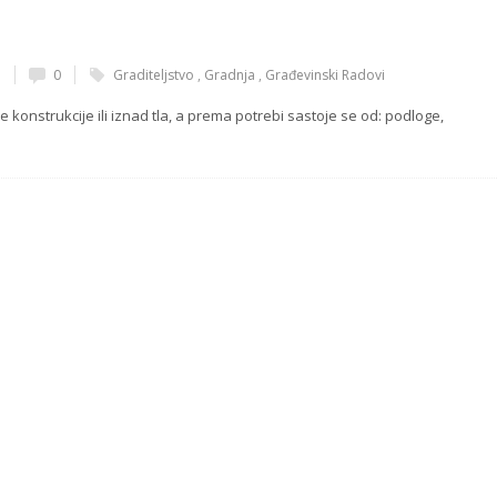
n
0
Graditeljstvo
,
Gradnja
,
Građevinski Radovi
e konstrukcije ili iznad tla, a prema potrebi sastoje se od: podloge,