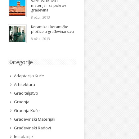
Važnost krova i
materijali za pokrov
građevina
8 ožu., 2013
Keramika i keramičke
pločice u građevinarstvu
8 ožu., 2013
Kategorije
Adaptacija Kuće
Arhitektura
Graditeljstvo
Gradnja
Gradnja Kuće
Građevinski Materijali
Građevinski Radovi
Instalacije